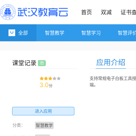
首页
双减
证书
全部
智慧教学
智慧学习
智慧评
应用介绍
课堂记录
市
支持常规电子白板工具授
3.0
端。
分
进入应用
分类：
智慧教学